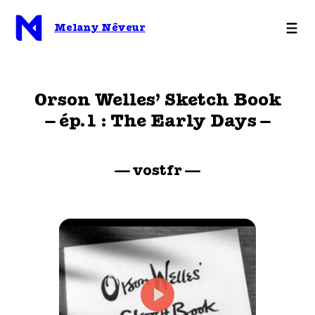
Aller
au
Melany Nêveur
contenu
Orson Welles’ Sketch Book
– ép.1 : The Early Days –
— vostfr —
Play