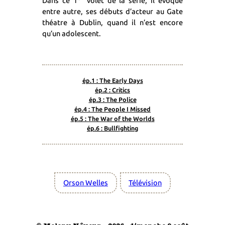
Dans ce 1
volet de la série, il évoque
entre autre, ses débuts d’acteur au Gate
théatre à Dublin, quand il n’est encore
qu’un adolescent.
ép.1 : The Early Days
ép.2 : Critics
ép.3 : The Police
ép.4 : The People I Missed
ép.5 : The War of the Worlds
ép.6 : Bullfighting
Orson Welles
Télévision