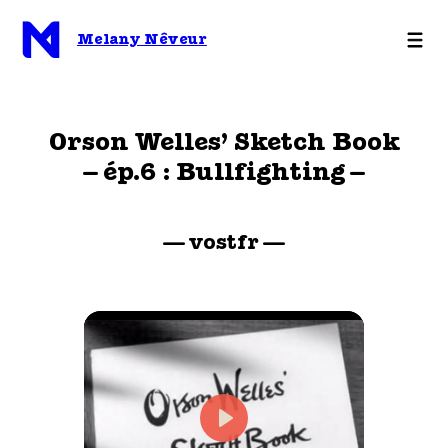
Aller
au
Melany Nêveur
contenu
Orson Welles’ Sketch Book
– ép.6 : Bullfighting –
— vostfr —
Play