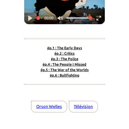
00:00
Play
Mute
Enter
fullscreen
ép.1 : The Early Days
ép.2 : Critics
ép.3 : The Police
ép.4 : The People I Missed
ép.5 : The War of the Worlds
ép.6 : Bullfighting
Orson Welles
Télévision