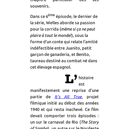
souvenirs.
ème
Dans ce 6
épisode, le dernier de
la série, Welles aborde sa passion
pour la corrida (
même si ça ne peut
plaire à tout le monde!
), sous la
forme d’un conte qui relate l’amitié
indéfectible entre Juanito, petit
garçon de ganaderia, et Benito,
taureau destiné au combat né dans
cet élevage espagnol.
L’
histoire
est
manifestement une reprise d’une
partie de
It’s All True
, projet
filmique initié au début des années
1940 et qui resta inachevé. Ce film
devait comporter trois épisodes :
un sur le carnaval de Rio (
The Story
of Samba
), un autre sur le Nordeste