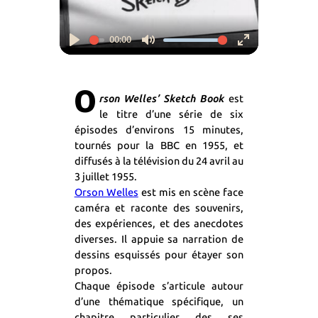
00:00
Play
Mute
Enter
fullscreen
O
rson Welles’ Sketch Book
est
le titre d’une série de six
épisodes d’environs 15 minutes,
tournés pour la BBC en 1955, et
diffusés à la télévision du 24 avril au
3 juillet 1955.
Orson Welles
est mis en scène face
caméra et raconte des souvenirs,
des expériences, et des anecdotes
diverses. Il appuie sa narration de
dessins esquissés pour étayer son
propos.
Chaque épisode s’articule autour
d’une thématique spécifique, un
chapitre particulier des ses